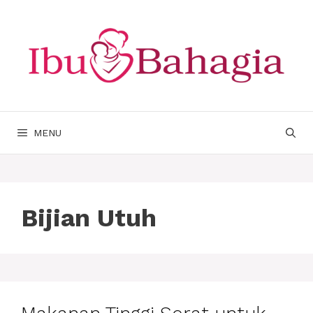
Langsung
ke
isi
MENU
Bijian Utuh