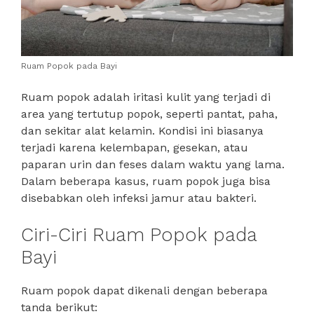
Ruam Popok pada Bayi
Ruam popok adalah iritasi kulit yang terjadi di
area yang tertutup popok, seperti pantat, paha,
dan sekitar alat kelamin. Kondisi ini biasanya
terjadi karena kelembapan, gesekan, atau
paparan urin dan feses dalam waktu yang lama.
Dalam beberapa kasus, ruam popok juga bisa
disebabkan oleh infeksi jamur atau bakteri.
Ciri-Ciri Ruam Popok pada
Bayi
Ruam popok dapat dikenali dengan beberapa
tanda berikut: