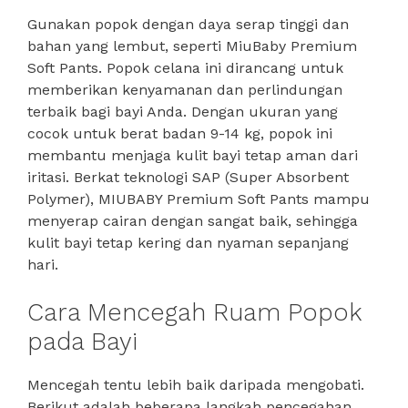
Gunakan popok dengan daya serap tinggi dan
bahan yang lembut, seperti MiuBaby Premium
Soft Pants. Popok celana ini dirancang untuk
memberikan kenyamanan dan perlindungan
terbaik bagi bayi Anda. Dengan ukuran yang
cocok untuk berat badan 9-14 kg, popok ini
membantu menjaga kulit bayi tetap aman dari
iritasi. Berkat teknologi SAP (Super Absorbent
Polymer), MIUBABY Premium Soft Pants mampu
menyerap cairan dengan sangat baik, sehingga
kulit bayi tetap kering dan nyaman sepanjang
hari.
Cara Mencegah Ruam Popok
pada Bayi
Mencegah tentu lebih baik daripada mengobati.
Berikut adalah beberapa langkah pencegahan