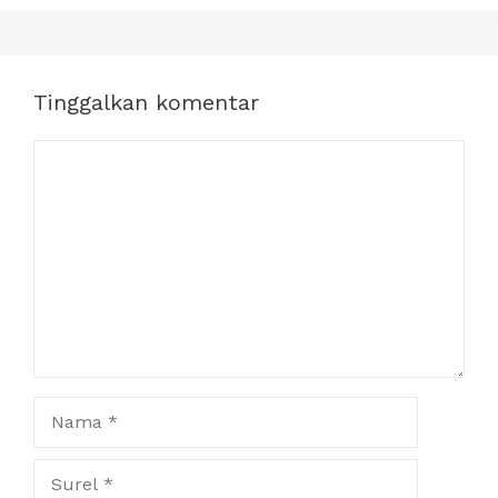
Tinggalkan komentar
Komentar
Nama
Surel