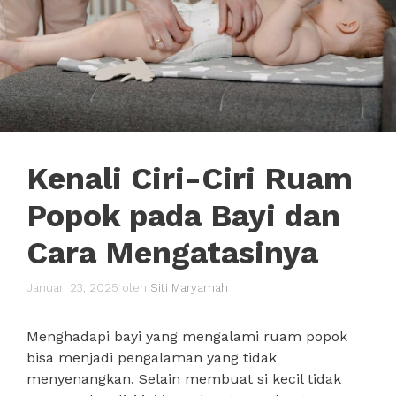
Kenali Ciri-Ciri Ruam
Popok pada Bayi dan
Cara Mengatasinya
Januari 23, 2025
oleh
Siti Maryamah
Menghadapi bayi yang mengalami ruam popok
bisa menjadi pengalaman yang tidak
menyenangkan. Selain membuat si kecil tidak