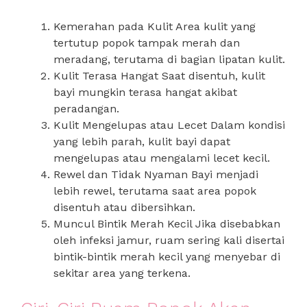
Kemerahan pada Kulit Area kulit yang
tertutup popok tampak merah dan
meradang, terutama di bagian lipatan kulit.
Kulit Terasa Hangat Saat disentuh, kulit
bayi mungkin terasa hangat akibat
peradangan.
Kulit Mengelupas atau Lecet Dalam kondisi
yang lebih parah, kulit bayi dapat
mengelupas atau mengalami lecet kecil.
Rewel dan Tidak Nyaman Bayi menjadi
lebih rewel, terutama saat area popok
disentuh atau dibersihkan.
Muncul Bintik Merah Kecil Jika disebabkan
oleh infeksi jamur, ruam sering kali disertai
bintik-bintik merah kecil yang menyebar di
sekitar area yang terkena.