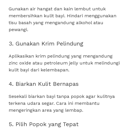
Gunakan air hangat dan kain lembut untuk
membersihkan kulit bayi. Hindari menggunakan
tisu basah yang mengandung alkohol atau
pewangi.
3. Gunakan Krim Pelindung
Aplikasikan krim pelindung yang mengandung
zinc oxide atau petroleum jelly untuk melindungi
kulit bayi dari kelembapan.
4. Biarkan Kulit Bernapas
Sesekali biarkan bayi tanpa popok agar kulitnya
terkena udara segar. Cara ini membantu
mengeringkan area yang lembap.
5. Pilih Popok yang Tepat