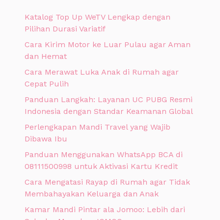
Katalog Top Up WeTV Lengkap dengan
Pilihan Durasi Variatif
Cara Kirim Motor ke Luar Pulau agar Aman
dan Hemat
Cara Merawat Luka Anak di Rumah agar
Cepat Pulih
Panduan Langkah: Layanan UC PUBG Resmi
Indonesia dengan Standar Keamanan Global
Perlengkapan Mandi Travel yang Wajib
Dibawa Ibu
Panduan Menggunakan WhatsApp BCA di
08111500998 untuk Aktivasi Kartu Kredit
Cara Mengatasi Rayap di Rumah agar Tidak
Membahayakan Keluarga dan Anak
Kamar Mandi Pintar ala Jomoo: Lebih dari