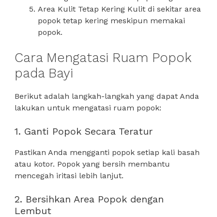
Area Kulit Tetap Kering Kulit di sekitar area
popok tetap kering meskipun memakai
popok.
Cara Mengatasi Ruam Popok
pada Bayi
Berikut adalah langkah-langkah yang dapat Anda
lakukan untuk mengatasi ruam popok:
1. Ganti Popok Secara Teratur
Pastikan Anda mengganti popok setiap kali basah
atau kotor. Popok yang bersih membantu
mencegah iritasi lebih lanjut.
2. Bersihkan Area Popok dengan
Lembut