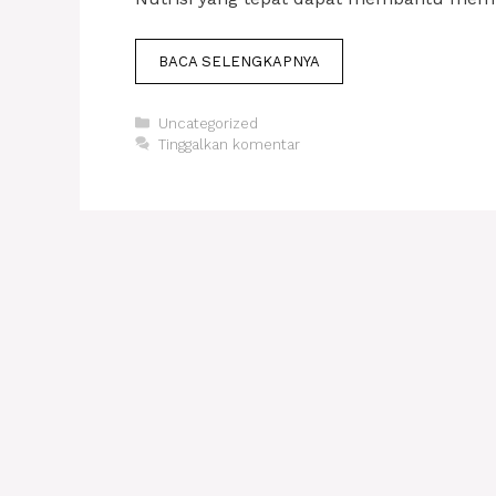
BACA SELENGKAPNYA
Kategori
Uncategorized
Tinggalkan komentar