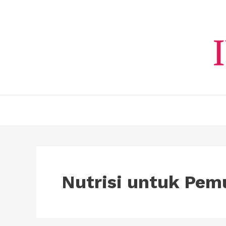
Langsung
ke
isi
Nutrisi untuk Pem