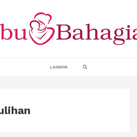
LAINNYA
ulihan