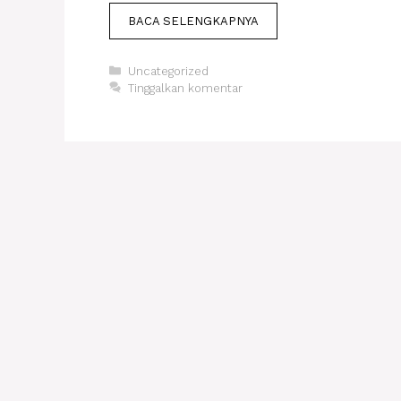
BACA SELENGKAPNYA
Kategori
Uncategorized
Tinggalkan komentar