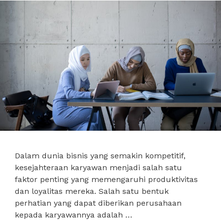
Dalam dunia bisnis yang semakin kompetitif,
kesejahteraan karyawan menjadi salah satu
faktor penting yang memengaruhi produktivitas
dan loyalitas mereka. Salah satu bentuk
perhatian yang dapat diberikan perusahaan
kepada karyawannya adalah …