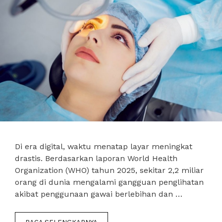
Di era digital, waktu menatap layar meningkat
drastis. Berdasarkan laporan World Health
Organization (WHO) tahun 2025, sekitar 2,2 miliar
orang di dunia mengalami gangguan penglihatan
akibat penggunaan gawai berlebihan dan …