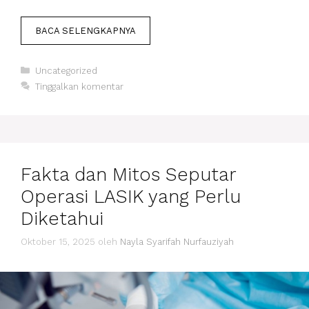
BACA SELENGKAPNYA
Kategori
Uncategorized
Tinggalkan komentar
Fakta dan Mitos Seputar
Operasi LASIK yang Perlu
Diketahui
Oktober 15, 2025
oleh
Nayla Syarifah Nurfauziyah