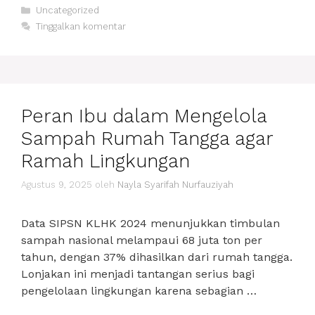
Kategori
Uncategorized
Tinggalkan komentar
Peran Ibu dalam Mengelola
Sampah Rumah Tangga agar
Ramah Lingkungan
Agustus 9, 2025
oleh
Nayla Syarifah Nurfauziyah
Data SIPSN KLHK 2024 menunjukkan timbulan
sampah nasional melampaui 68 juta ton per
tahun, dengan 37% dihasilkan dari rumah tangga.
Lonjakan ini menjadi tantangan serius bagi
pengelolaan lingkungan karena sebagian …