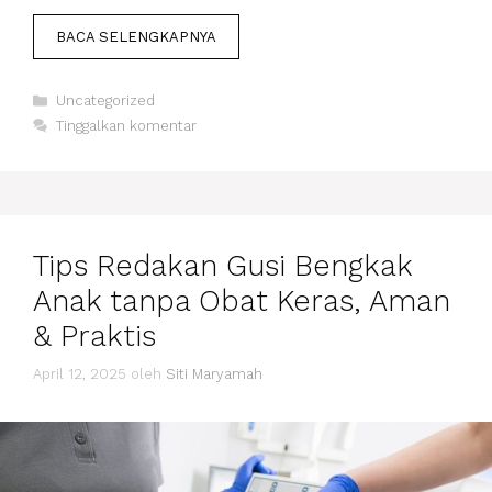
BACA SELENGKAPNYA
Kategori
Uncategorized
Tinggalkan komentar
Tips Redakan Gusi Bengkak
Anak tanpa Obat Keras, Aman
& Praktis
April 12, 2025
oleh
Siti Maryamah