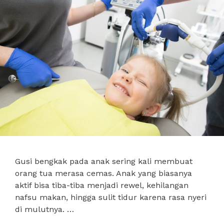
Gusi bengkak pada anak sering kali membuat
orang tua merasa cemas. Anak yang biasanya
aktif bisa tiba-tiba menjadi rewel, kehilangan
nafsu makan, hingga sulit tidur karena rasa nyeri
di mulutnya. …