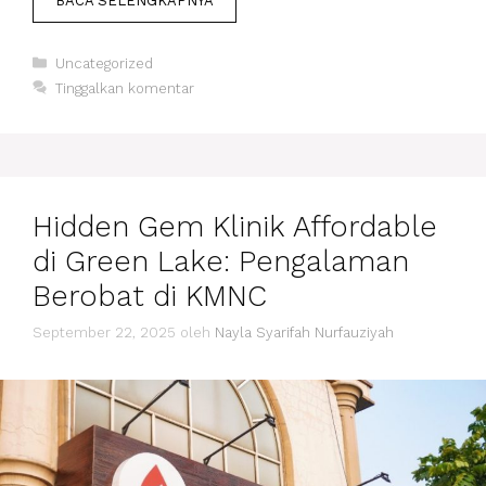
BACA SELENGKAPNYA
Kategori
Uncategorized
Tinggalkan komentar
Hidden Gem Klinik Affordable
di Green Lake: Pengalaman
Berobat di KMNC
September 22, 2025
oleh
Nayla Syarifah Nurfauziyah